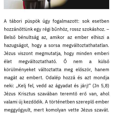
A tábori püspök úgy fogalmazott: sok esetben
hozzánőttünk egy régi bűnhöz, rossz szokáshoz. –
Belső bénultság az, amikor az ember elhiszi a
hazugságot, hogy a sorsa megváltoztathatatlan.
Jézus viszont megmutatja, hogy minden emberi
élet megváltoztatható. Ő nem a külső
körülményeket változtatta meg először, hanem
magát az embert. Odalép hozzá és azt mondja
neki: „Kelj fel, vedd az ágyadat és járj!” (Jn 5,8)
Jézus Krisztus szavában teremtő erő van, ahol
valami új kezdődik. A történetben szereplő ember
meggyógyult, mert komolyan vette Jézus szavát.