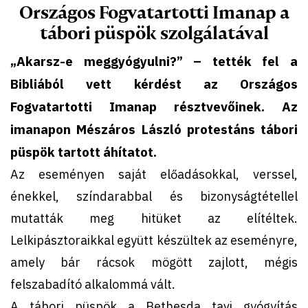
Országos Fogvatartotti Imanap a
tábori püspök szolgálatával
„Akarsz-e meggyógyulni?” – tették fel a
Bibliából vett kérdést az Országos
Fogvatartotti Imanap résztvevőinek. Az
imanapon Mészáros László protestáns tábori
püspök tartott áhítatot.
Az eseményen saját előadásokkal, verssel,
énekkel, színdarabbal és bizonyságtétellel
mutatták meg hitüket az elítéltek.
Lelkipásztoraikkal együtt készültek az eseményre,
amely bár rácsok mögött zajlott, mégis
felszabadító alkalommá vált.
A tábori püspök a Bethesda tavi gyógyítás