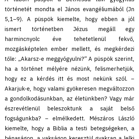
történetét mondta el János evangéliumából (Jn
5,1–9). A püspök kiemelte, hogy ebben a jól
ismert történetben Jézus megáll egy
harmincnyolc éve tehetetlenül fekvő,
mozgásképtelen ember mellett, és megkérdezi
tőle: „Akarsz-e meggyógyulni?” A püspök szerint,
ha a történet mélyére nézünk, felismerhetjük,
hogy ez a kérdés itt és most nekünk szól. –
Akarjuk-e, hogy valami gyökeresen megváltozzon
a gondolkodásunkban, az életünkben? Vagy már
észrevétlenül beleszoktunk a saját belső
fogságunkba? – elmélkedett. Mészáros László
kiemelte, hogy a Biblia a testi betegségeken, a
bénaságon, a vakságon keresztül gyakran a lelki