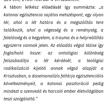
A tábori lelkész előadását így summázta: „
a
katonai egzisztencia sajátos metszéspont, egy olyan
tér, ahol a lét határa és a megszólítás tere
találkozik, ahol a végesség és a reménység, a
felelősség és a kegyelem, a trauma és a helyreállítás
egyszerre vannak jelen. Az előadás végső tézise így
foglalható össze: az ontológiai különbség
felszabadítja a lét kérdését, a teológiai
radikalizáció kijelöli annak végső alapját a
Krisztusban, a daseinanalízis feltárja egzisztenciális
következményeit, a katonai pasztoráció pedig
mindezt a szenvedő és harcoló ember életvilágában
teszi szolgálattá.
”