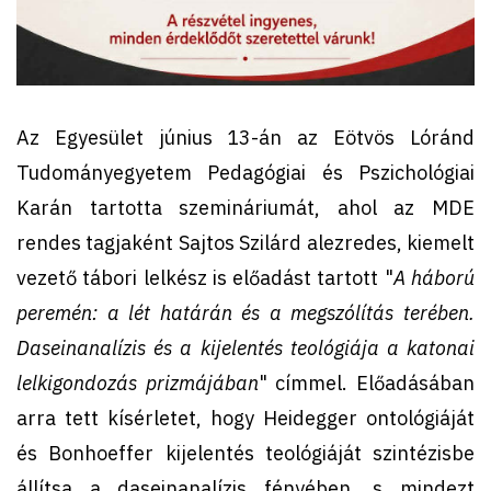
Az Egyesület június 13-án az Eötvös Lóránd
Tudományegyetem Pedagógiai és Pszichológiai
Karán tartotta szemináriumát, ahol az MDE
rendes tagjaként Sajtos Szilárd alezredes, kiemelt
vezető tábori lelkész is előadást tartott "
A háború
peremén: a lét határán és a megszólítás terében.
Daseinanalízis és a kijelentés teológiája a katonai
lelkigondozás prizmájában
" címmel. Előadásában
arra tett kísérletet, hogy Heidegger ontológiáját
és Bonhoeffer kijelentés teológiáját szintézisbe
állítsa a daseinanalízis fényében, s mindezt