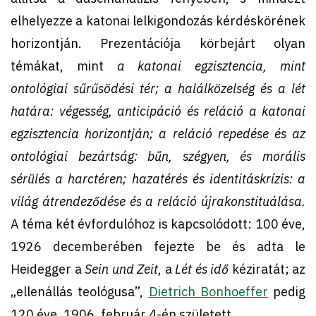
elhelyezze a katonai lelkigondozás kérdéskörének
horizontján. Prezentációja körbejárt olyan
témákat, mint
a katonai egzisztencia, mint
ontológiai sűrűsödési tér; a halálközelség és a lét
határa: végesség, anticipáció és reláció a katonai
egzisztencia horizontján; a reláció repedése és az
ontológiai bezártság: bűn, szégyen, és morális
sérülés a harctéren; hazatérés és identitáskrízis: a
világ átrendeződése és a reláció újrakonstituálása.
A téma két évfordulóhoz is kapcsolódott: 100 éve,
1926 decemberében fejezte be és adta le
Heidegger a
Sein und Zeit
, a
Lét és idő
kéziratát; az
„ellenállás teológusa”,
Dietrich Bonhoeffer
pedig
120 éve, 1906. február 4-én született.