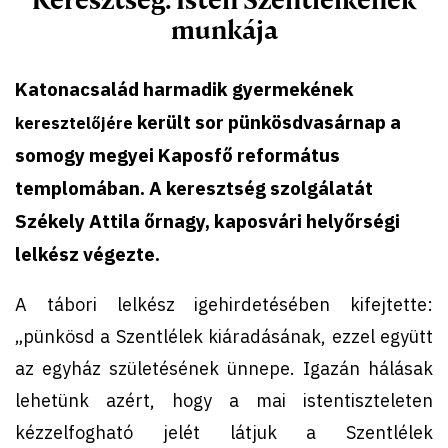
munkája
Katonacsalád harmadik gyermekének
került sor pünkösdvasárnap a
keresztelőjére
somogy megyei Kaposfő református
templomában. A keresztség szolgálatát
Székely Attila őrnagy, kaposvári helyőrségi
lelkész végezte.
A tábori lelkész igehirdetésében kifejtette:
„pünkösd a Szentlélek kiáradásának, ezzel együtt
az egyház születésének ünnepe. Igazán hálásak
lehetünk azért, hogy a mai istentiszteleten
kézzelfogható jelét látjuk a Szentlélek