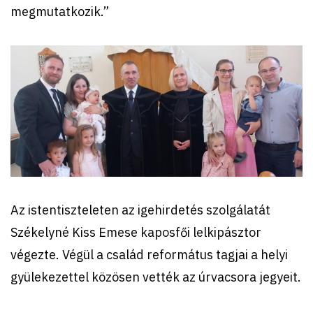
megmutatkozik.”
Az istentiszteleten az igehirdetés szolgálatát
Székelyné Kiss Emese kaposfői lelkipásztor
végezte. Végül a család református tagjai a helyi
gyülekezettel közösen vették az úrvacsora jegyeit.