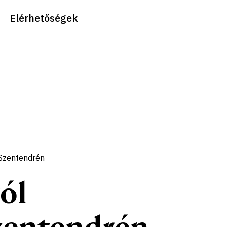
Elérhetőségek
 Szentendrén
ól
zentendrén