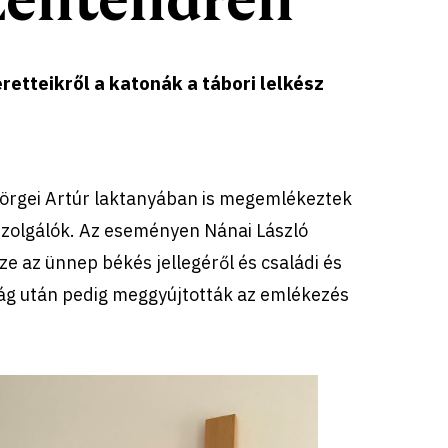
etteikről a katonák a tábori lelkész
Görgei Artúr laktanyában is megemlékeztek
t szolgálók. Az eseményen Nánai László
ze az ünnep békés jellegéről és családi és
ság után pedig meggyújtották az emlékezés