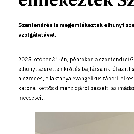
Szentendrén is megemlékeztek elhunyt szer
szolgálatával.
2025. otóber 31-én, pénteken a szentendrei 
elhunyt szeretteinkről és bajtársainkról az it
alezredes, a laktanya evangélikus tábori lelkés
katonai kettős dimenziójáról beszélt, az imád
mécseseit.