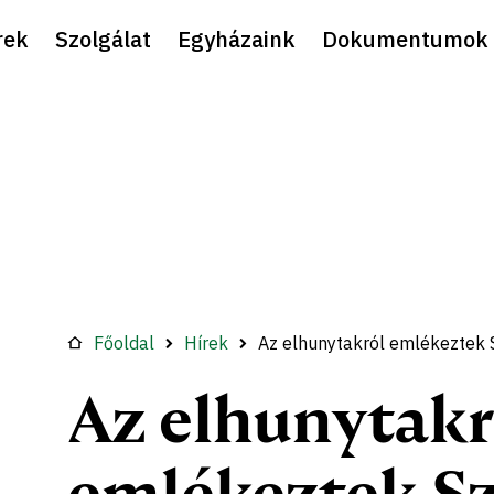
rek
Szolgálat
Egyházaink
Dokumentumok
Főoldal
Hírek
Az elhunytakról emlékeztek
Az elhunytakr
emlékeztek S